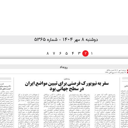
۱۴۰۴ دوشنبه ۸ مهر
- شماره 5365
8
7
6
5
4
3
2
1