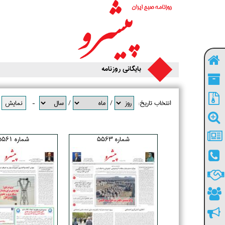
بایگانی روزنامه
انتخاب تاریخ:
/
/
-
شماره 5563
شماره 5561