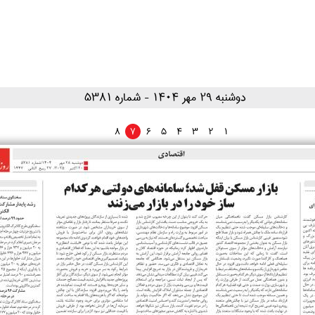
۱۴۰۴ دوشنبه ۲۹ مهر
- شماره 5381
8
7
6
5
4
3
2
1