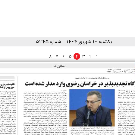
۱۴۰۴ يکشنبه ۱۰ شهريور
- شماره 5345
8
7
6
5
4
3
2
1