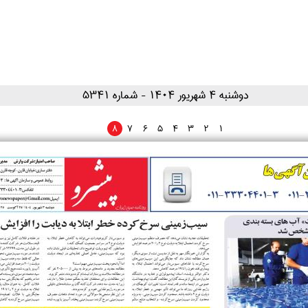
۱۴۰۴ دوشنبه ۴ شهريور
- شماره 5341
8
7
6
5
4
3
2
1